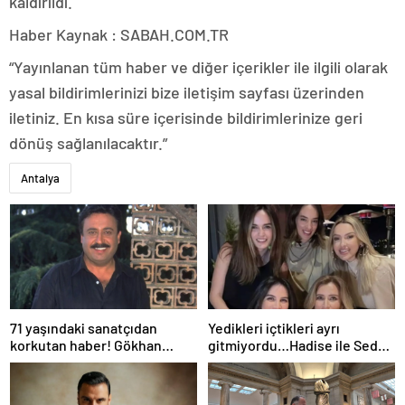
kaldırıldı.
Haber Kaynak : SABAH.COM.TR
“Yayınlanan tüm haber ve diğer içerikler ile ilgili olarak
yasal bildirimlerinizi bize iletişim sayfası üzerinden
iletiniz. En kısa süre içerisinde bildirimlerinize geri
dönüş sağlanılacaktır.”
Antalya
71 yaşındaki sanatçıdan
Yedikleri içtikleri ayrı
korkutan haber! Gökhan
gitmiyordu…Hadise ile Seda
Güney hastaneye kaldırıldı!
Bakan arasında ipler koptu!
Seda Bakan’dan manidar
paylaşım…