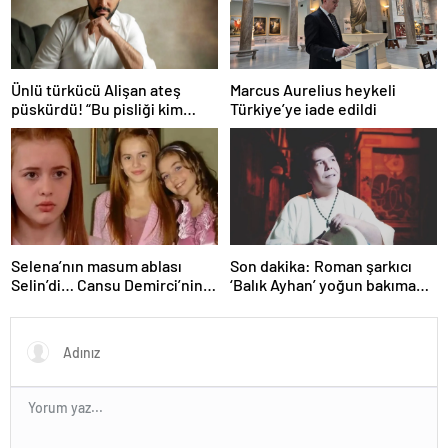
Ünlü türkücü Alişan ateş
Marcus Aurelius heykeli
püskürdü! “Bu pisliği kim
Türkiye’ye iade edildi
yaptıysa ortaya çıkacak!”
Selena’nın masum ablası
Son dakika: Roman şarkıcı
Selin’di… Cansu Demirci’nin
‘Balık Ayhan’ yoğun bakıma
yıllar sonraki hali gündem
alındı! Kızı Şans
oldu! Güzelliğinden hiçbir şey
Küçükboyacı’dan ilk açıklama
kaybetmemiş…
geldi: Allah’tan ümit
kesilmez…