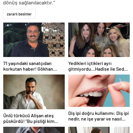
dönüş sağlanılacaktır.”
zararlı besinler
71 yaşındaki sanatçıdan
Yedikleri içtikleri ayrı
korkutan haber! Gökhan
gitmiyordu…Hadise ile Seda
Güney hastaneye kaldırıldı!
Bakan arasında ipler koptu!
Seda Bakan’dan manidar
paylaşım…
Diş ipi doğru kullanımı: Diş ipi
Ünlü türkücü Alişan ateş
nedir, ne işe yarar ve nasıl
püskürdü! “Bu pisliği kim
kullanılır?
yaptıysa ortaya çıkacak!”