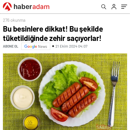
276 okunma
Bu besinlere dikkat! Bu şekilde
tüketildiğinde zehir saçıyorlar!
21 Ekim 2024 04:07
ABONE OL
News