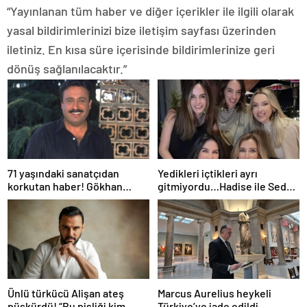
“Yayınlanan tüm haber ve diğer içerikler ile ilgili olarak
yasal bildirimlerinizi bize iletişim sayfası üzerinden
iletiniz. En kısa süre içerisinde bildirimlerinize geri
dönüş sağlanılacaktır.”
71 yaşındaki sanatçıdan
Yedikleri içtikleri ayrı
korkutan haber! Gökhan
gitmiyordu…Hadise ile Seda
Güney hastaneye kaldırıldı!
Bakan arasında ipler koptu!
Seda Bakan’dan manidar
paylaşım…
Ünlü türkücü Alişan ateş
Marcus Aurelius heykeli
püskürdü! “Bu pisliği kim
Türkiye’ye iade edildi