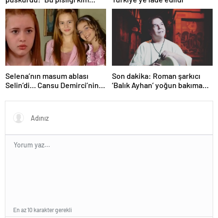
yaptıysa ortaya çıkacak!”
Selena’nın masum ablası
Son dakika: Roman şarkıcı
Selin’di… Cansu Demirci’nin
‘Balık Ayhan’ yoğun bakıma
yıllar sonraki hali gündem
alındı! Kızı Şans
oldu! Güzelliğinden hiçbir şey
Küçükboyacı’dan ilk açıklama
kaybetmemiş…
geldi: Allah’tan ümit
kesilmez…
En az 10 karakter gerekli