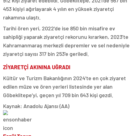
912 kişi ziyaret edebildi. Göbeklitepe, 2021’de 567 bin
453 kişiyi ağırlayarak 4 yılın en yüksek ziyaretçi
rakamına ulaştı.
Tarihi ören yeri, 2022’de ise 850 bin misafire ev
sahipliği yaparak ziyaretçi rekorunu kırarken, 2023’te
Kahramanmaraş merkezli depremler ve sel nedeniyle
ziyaretçi sayısı 317 bin 253’e geriledi.
ZİYARETÇİ AKININA UĞRADI
Kültür ve Turizm Bakanlığının 2024’te en çok ziyaret
edilen müze ve ören yerleri listesinde yer alan
Göbeklitepe’yi, geçen yıl 709 bin 643 kişi gezdi.
Kaynak: Anadolu Ajansı (AA)