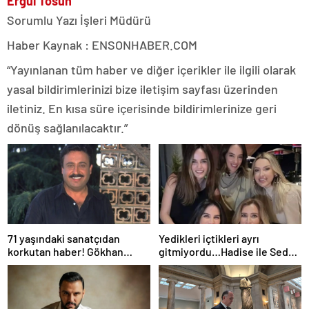
Ergül Tosun
Sorumlu Yazı İşleri Müdürü
Haber Kaynak : ENSONHABER.COM
“Yayınlanan tüm haber ve diğer içerikler ile ilgili olarak
yasal bildirimlerinizi bize iletişim sayfası üzerinden
iletiniz. En kısa süre içerisinde bildirimlerinize geri
dönüş sağlanılacaktır.”
71 yaşındaki sanatçıdan
Yedikleri içtikleri ayrı
korkutan haber! Gökhan
gitmiyordu…Hadise ile Seda
Güney hastaneye kaldırıldı!
Bakan arasında ipler koptu!
Seda Bakan’dan manidar
paylaşım…