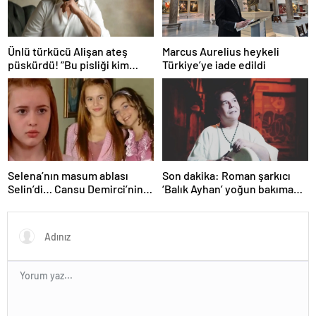
Ünlü türkücü Alişan ateş
Marcus Aurelius heykeli
püskürdü! “Bu pisliği kim
Türkiye’ye iade edildi
yaptıysa ortaya çıkacak!”
Selena’nın masum ablası
Son dakika: Roman şarkıcı
Selin’di… Cansu Demirci’nin
‘Balık Ayhan’ yoğun bakıma
yıllar sonraki hali gündem
alındı! Kızı Şans
oldu! Güzelliğinden hiçbir şey
Küçükboyacı’dan ilk açıklama
kaybetmemiş…
geldi: Allah’tan ümit
kesilmez…