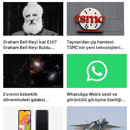
Graham Bell Neyi İcat Etti?
Tayvan’dan çip hamlesi:
Graham Bell Neyi Buldu,
TSMC’nin yeni teknolojileri
Bilime Katkıları Nelerdir?
ülke dışına çıkmayacak
Evrenin bebeklik
WhatsApp Web’e sesli ve
dönemindeki galaksi
görüntülü görüşme özelliği
görüntülendi
geliyor