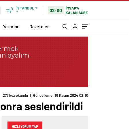
İMSAK'A
İSTANBUL
02:00
KALAN SÜRE
°
Yazarlar
Gazeteler
277 kez okundu
|
Güncelleme: 16 Kasım 2024 02:10
sonra seslendirildi
HIZLI YORUM YAP