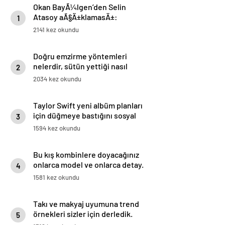
Okan BayÃ¼lgen’den Selin
Atasoy aÃ§Ä±klamasÄ±:
1
AyrÄ±lmadÄ±k
2141 kez okundu
Doğru emzirme yöntemleri
nelerdir, sütün yettiği nasıl
2
anlaşılır?
2034 kez okundu
Taylor Swift yeni albüm planları
için düğmeye bastığını sosyal
3
medyadan duyurdu!
1594 kez okundu
Bu kış kombinlere doyacağınız
onlarca model ve onlarca detay.
4
1581 kez okundu
Takı ve makyaj uyumuna trend
örnekleri sizler için derledik.
5