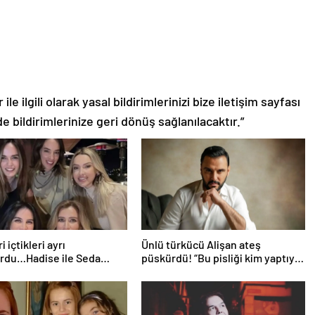
le ilgili olarak yasal bildirimlerinizi bize iletişim sayfası
de bildirimlerinize geri dönüş sağlanılacaktır.”
i içtikleri ayrı
Ünlü türkücü Alişan ateş
ordu…Hadise ile Seda
püskürdü! “Bu pisliği kim yaptıysa
rasında ipler koptu! Seda
ortaya çıkacak!”
dan manidar paylaşım…