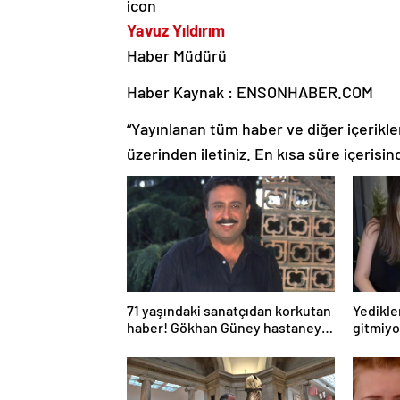
Yavuz Yıldırım
Haber Müdürü
Haber Kaynak : ENSONHABER.COM
“Yayınlanan tüm haber ve diğer içerikler i
üzerinden iletiniz. En kısa süre içerisin
71 yaşındaki sanatçıdan korkutan
Yedikler
haber! Gökhan Güney hastaneye
gitmiy
kaldırıldı!
Bakan a
Bakan’