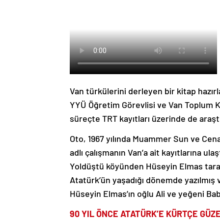
Van türkülerini derleyen bir kitap hazı
YYÜ Öğretim Görevlisi ve Van Toplum 
süreçte TRT kayıtları üzerinde de araşt
Oto, 1967 yılında Muammer Sun ve Cenan 
adlı çalışmanın Van’a ait kayıtlarına ula
Yoldüştü köyünden Hüseyin Elmas tarafın
Atatürk’ün yaşadığı dönemde yazılmış v
Hüseyin Elmas’ın oğlu Ali ve yeğeni Bab
90 YIL ÖNCE ATATÜRK’E KÜRTÇE GÜZ