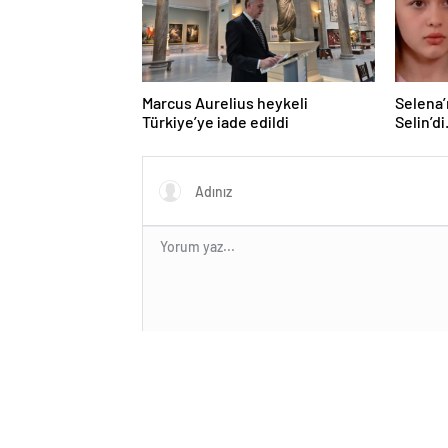
Marcus Aurelius heykeli
Selena’
Türkiye’ye iade edildi
Selin’d
sonraki
Güzelli
kaybe
En az 10 karakter gerekli
Gönder