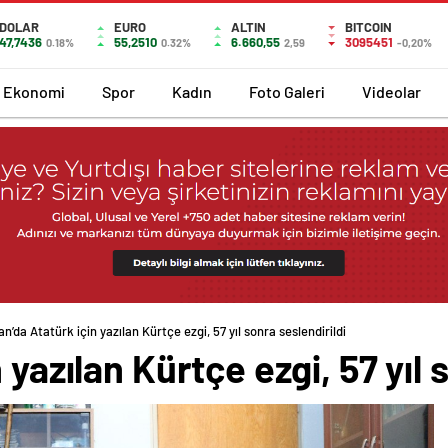
DOLAR
EURO
ALTIN
BITCOIN
47,7436
55,2510
6.660,55
3095451
0.18%
0.32%
2,59
-0,20%
Ekonomi
Spor
Kadın
Foto Galeri
Videolar
an’da Atatürk için yazılan Kürtçe ezgi, 57 yıl sonra seslendirildi
 yazılan Kürtçe ezgi, 57 yıl 