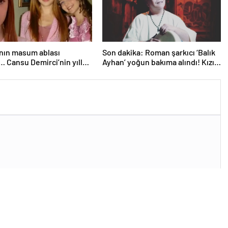
nın masum ablası
Son dakika: Roman şarkıcı ‘Balık
i… Cansu Demirci’nin yıllar
Ayhan’ yoğun bakıma alındı! Kızı
 hali gündem oldu!
Şans Küçükboyacı’dan ilk
ğinden hiçbir şey
açıklama geldi: Allah’tan ümit
tmemiş…
kesilmez…