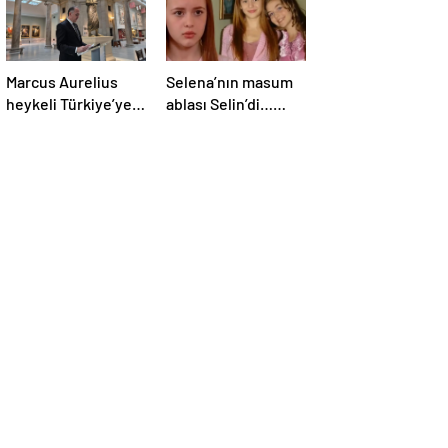
Marcus Aurelius
Selena’nın masum
heykeli Türkiye’ye
ablası Selin’di…
iade edildi
Cansu Demirci’nin
yıllar sonraki hali
gündem oldu!
Güzelliğinden hiçbir
şey kaybetmemiş…