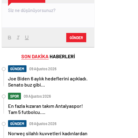
GÖNDER
SON DAKİKA
HABERLERİ
GÜNDEM
09 Ağustos 2026
Joe Biden 6 aylık hedeflerini açıkladı.
Senato buz gibi…
SPOR
09 Ağustos 2026
En fazla kızaran takım Antalyaspor!
Tam 5 futbolcu….
GÜNDEM
09 Ağustos 2026
Norweç silahlı kuvvetleri kadınlardan