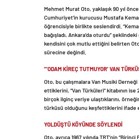
Mehmet Murat Oto, yaklaşık 90 yıl önce 
Cumhuriyet’in kurucusu Mustafa Kemal
öğrencisiyle birlikte seslendirdi. “Kema
bağışladı, Ankara’da oturdu” şeklindeki 
kendisini çok mutlu ettiğini belirten Oto
sürecine değindi.
“‘ODAM KİREÇ TUTMUYOR’ VAN TÜRKÜ
Oto, bu çalışmalara Van Musiki Derneği 
ettiklerini, “Van Türküleri” kitabının is
birçok ilginç veriye ulaştıklarını, örn
türküsü olduğunu keşfettiklerini ifade e
YOLDÜŞTÜ KÖYÜNDE SÖYLENDİ
Oto, ayrıca 1967 yılında TRT’nin “Birinci