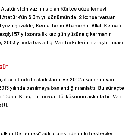
Atatürk için yazılmış olan Kürtçe güzellemeyi,
 Atatürk’ün ölüm yıl dönümünde, 2 konservatuar
l yüzü güzeldir, Kemal bizim Ata’mızdır, Allah Kemal’i
ezgiyi 57 yıl sonra ilk kez gün yüzüne çıkarmanın
, 2003 yılında başladığı Van türkülerinin araştırılması
SÜ”
çatısı altında başladıklarını ve 2010’a kadar devam
e 2013 yılında basılmaya başlandığını anlattı. Bu süreçte
eğin “Odam Kireç Tutmuyor” türküsünün aslında bir Van
tti.
 Folklor Derlemesi” adlı projesinde ünlü besteciler