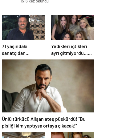
1516 kez okundu
71 yaşındaki
Yedikleri içtikleri
sanatçıdan
ayrı gitmiyordu…
korkutan haber!
Hadise ile Seda
Gökhan Güney
Bakan arasında
hastaneye
ipler koptu! Seda
kaldırıldı!
Bakan’dan manidar
paylaşım…
Ünlü türkücü Alişan ateş püskürdü! “Bu
pisliği kim yaptıysa ortaya çıkacak!”