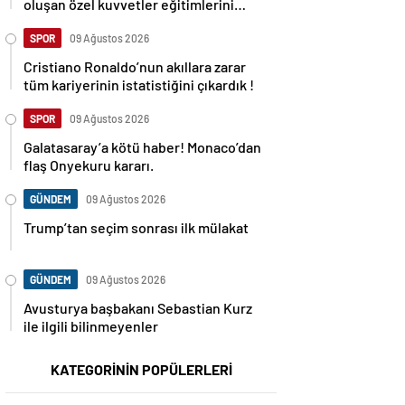
oluşan özel kuvvetler eğitimlerini
başlattı.
SPOR
09 Ağustos 2026
Cristiano Ronaldo’nun akıllara zarar
tüm kariyerinin istatistiğini çıkardık !
SPOR
09 Ağustos 2026
Galatasaray’a kötü haber! Monaco’dan
flaş Onyekuru kararı.
GÜNDEM
09 Ağustos 2026
Trump’tan seçim sonrası ilk mülakat
GÜNDEM
09 Ağustos 2026
Avusturya başbakanı Sebastian Kurz
ile ilgili bilinmeyenler
KATEGORİNİN POPÜLERLERİ