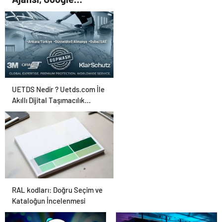
gönderdi”
Reklam Ajansı, SEO
Ajansı ve Web
Tasarım Ajansı
UETDS Nedir ? Uetds.com İle
Akıllı Dijital Taşımacılık
Yazılımı
RAL kodları: Doğru Seçim ve
Kataloğun İncelenmesi