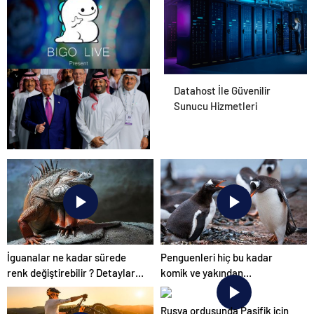
Bigo Elmas Bayi – Güvenli,
Datahost İle Güvenilir
Hızlı ve Uygun Fiyatlı Elmas
Sunucu Hizmetleri
Satın Almanın Yeni Adresi
Riyad ile “en büyük”
savunma anlaşması:
“Trump, dünyaya bir mesaj
gönderdi”
İguanalar ne kadar sürede
Penguenleri hiç bu kadar
renk değiştirebilir ? Detaylar
komik ve yakından
burada…
görmemiştiniz
Rusya ordusunda Pasifik için