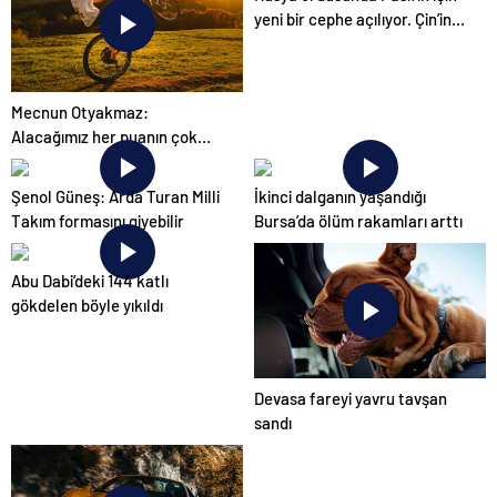
yeni bir cephe açılıyor. Çin’in
ilk tepkisi!
Mecnun Otyakmaz:
Alacağımız her puanın çok
önemi var
Şenol Güneş: Arda Turan Milli
İkinci dalganın yaşandığı
Takım formasını giyebilir
Bursa’da ölüm rakamları arttı
Abu Dabi’deki 144 katlı
gökdelen böyle yıkıldı
Devasa fareyi yavru tavşan
sandı