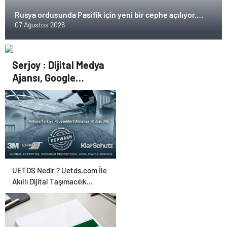
Rusya ordusunda Pasifik için yeni bir cephe açılıyor.
Çin’in ilk tepkisi!
07 Ağustos 2026
Serjoy : Dijital Medya
Ajansı, Google
Reklam Ajansı, SEO
Ajansı ve Web
Tasarım Ajansı
UETDS Nedir ? Uetds.com İle
Akıllı Dijital Taşımacılık
Yazılımı