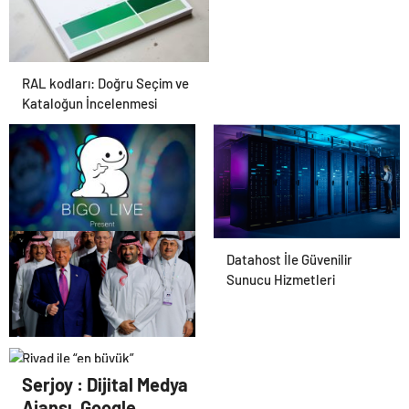
RAL kodları: Doğru Seçim ve
Kataloğun İncelenmesi
Bigo Elmas Bayi – Güvenli,
Datahost İle Güvenilir
Hızlı ve Uygun Fiyatlı Elmas
Sunucu Hizmetleri
Satın Almanın Yeni Adresi
Riyad ile “en büyük”
savunma anlaşması:
Serjoy : Dijital Medya
“Trump, dünyaya bir mesaj
Ajansı, Google