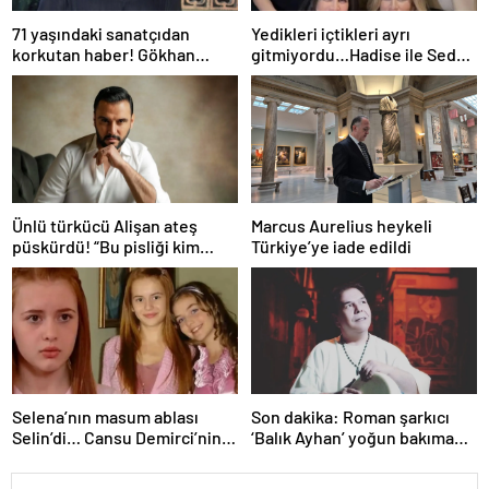
71 yaşındaki sanatçıdan
Yedikleri içtikleri ayrı
korkutan haber! Gökhan
gitmiyordu…Hadise ile Seda
Güney hastaneye kaldırıldı!
Bakan arasında ipler koptu!
Seda Bakan’dan manidar
paylaşım…
Ünlü türkücü Alişan ateş
Marcus Aurelius heykeli
püskürdü! “Bu pisliği kim
Türkiye’ye iade edildi
yaptıysa ortaya çıkacak!”
Selena’nın masum ablası
Son dakika: Roman şarkıcı
Selin’di… Cansu Demirci’nin
‘Balık Ayhan’ yoğun bakıma
yıllar sonraki hali gündem
alındı! Kızı Şans
oldu! Güzelliğinden hiçbir şey
Küçükboyacı’dan ilk açıklama