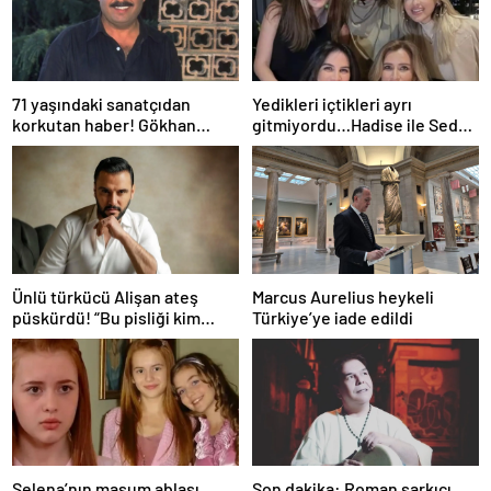
71 yaşındaki sanatçıdan
Yedikleri içtikleri ayrı
korkutan haber! Gökhan
gitmiyordu…Hadise ile Seda
Güney hastaneye kaldırıldı!
Bakan arasında ipler koptu!
Seda Bakan’dan manidar
paylaşım…
Ünlü türkücü Alişan ateş
Marcus Aurelius heykeli
püskürdü! “Bu pisliği kim
Türkiye’ye iade edildi
yaptıysa ortaya çıkacak!”
Selena’nın masum ablası
Son dakika: Roman şarkıcı