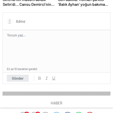
Selin’di… Cansu Demirci’nin
‘Balık Ayhan’ yoğun bakıma
yıllar sonraki hali gündem
alındı! Kızı Şans
oldu! Güzelliğinden hiçbir şey
Küçükboyacı’dan ilk açıklama
kaybetmemiş…
geldi: Allah’tan ümit
kesilmez…
En az 10 karakter gerekli
Gönder
HABER