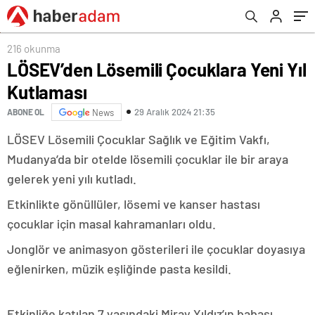
216 okunma
LÖSEV’den Lösemili Çocuklara Yeni Yıl
Kutlaması
29 Aralık 2024 21:35
ABONE OL
News
LÖSEV Lösemili Çocuklar Sağlık ve Eğitim Vakfı,
Mudanya’da bir otelde lösemili çocuklar ile bir araya
gelerek yeni yılı kutladı.
Etkinlikte gönüllüler, lösemi ve kanser hastası
çocuklar için masal kahramanları oldu.
Jonglör ve animasyon gösterileri ile çocuklar doyasıya
eğlenirken, müzik eşliğinde pasta kesildi.
Etkinliğe katılan 7 yaşındaki Miray Yıldız’ın babası