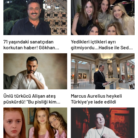
71 yaşındaki sanatçıdan
Yedikleri içtikleri ayrı
korkutan haber! Gökhan
gitmiyordu…Hadise ile Seda
Güney hastaneye kaldırıldı!
Bakan arasında ipler koptu!
Seda Bakan’dan manidar
paylaşım…
Ünlü türkücü Alişan ateş
Marcus Aurelius heykeli
püskürdü! “Bu pisliği kim
Türkiye’ye iade edildi
yaptıysa ortaya çıkacak!”