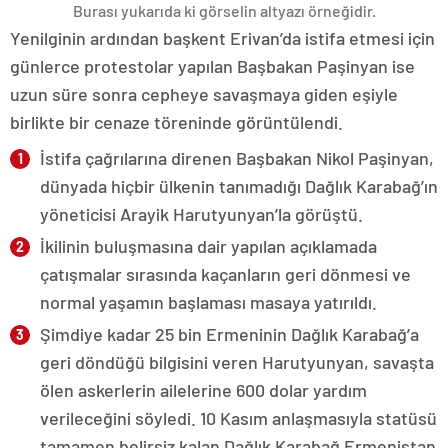
Burası yukarıda ki görselin altyazı örneğidir.
Yenilginin ardından başkent Erivan’da istifa etmesi için
günlerce protestolar yapılan Başbakan Paşinyan ise
uzun süre sonra cepheye savaşmaya giden eşiyle
birlikte bir cenaze töreninde görüntülendi.
İstifa çağrılarına direnen Başbakan Nikol Paşinyan,
dünyada hiçbir ülkenin tanımadığı Dağlık Karabağ’ın
yöneticisi Arayik Harutyunyan’la görüştü.
İkilinin buluşmasına dair yapılan açıklamada
çatışmalar sırasında kaçanların geri dönmesi ve
normal yaşamın başlaması masaya yatırıldı.
Şimdiye kadar 25 bin Ermeninin Dağlık Karabağ’a
geri döndüğü bilgisini veren Harutyunyan, savaşta
ölen askerlerin ailelerine 600 dolar yardım
verileceğini söyledi. 10 Kasım anlaşmasıyla statüsü
tamamen belirsiz kalan Dağlık Karabağ Ermenistan