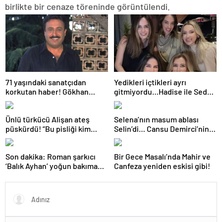
birlikte bir cenaze töreninde görüntülendi.
71 yaşındaki sanatçıdan
Yedikleri içtikleri ayrı
korkutan haber! Gökhan
gitmiyordu…Hadise ile Seda
Güney hastaneye kaldırıldı!
Bakan arasında ipler koptu!
Seda Bakan’dan manidar
Ünlü türkücü Alişan ateş
Selena’nın masum ablası
paylaşım…
püskürdü! “Bu pisliği kim
Selin’di… Cansu Demirci’nin
yaptıysa ortaya çıkacak!”
yıllar sonraki hali gündem
oldu! Güzelliğinden hiçbir şey
Son dakika: Roman şarkıcı
Bir Gece Masalı’nda Mahir ve
kaybetmemiş…
‘Balık Ayhan’ yoğun bakıma
Canfeza yeniden eskisi gibi!
alındı! Kızı Şans
Küçükboyacı’dan ilk açıklama
geldi: Allah’tan ümit
kesilmez…