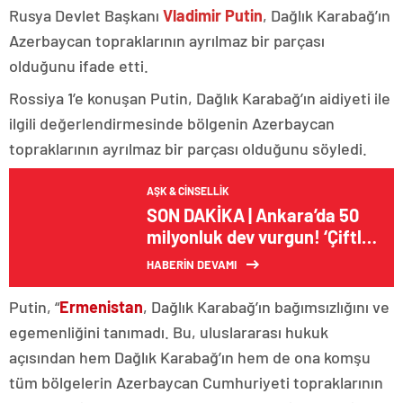
Rusya Devlet Başkanı
Vladimir Putin
, Dağlık Karabağ’ın
Azerbaycan topraklarının ayrılmaz bir parçası
olduğunu ifade etti.
Rossiya 1’e konuşan Putin, Dağlık Karabağ’ın aidiyeti ile
ilgili değerlendirmesinde bölgenin Azerbaycan
topraklarının ayrılmaz bir parçası olduğunu söyledi.
AŞK & CINSELLIK
SON DAKİKA | Ankara’da 50
milyonluk dev vurgun! ‘Çiftlik
Bank’tan sonra şimdi de
HABERİN DEVAMI
‘Hindi çiftliği’
Putin, “
Ermenistan
, Dağlık Karabağ’ın bağımsızlığını ve
egemenliğini tanımadı. Bu, uluslararası hukuk
açısından hem Dağlık Karabağ’ın hem de ona komşu
tüm bölgelerin Azerbaycan Cumhuriyeti topraklarının